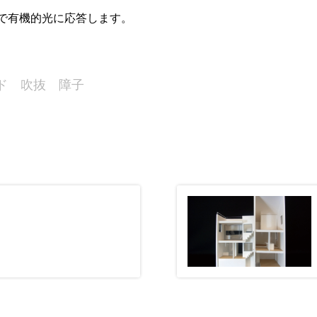
で有機的光に応答します。
ド 吹抜 障子