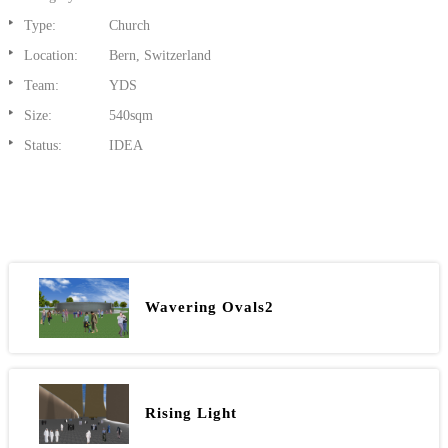
Type:
Church
Location:
Bern, Switzerland
Team:
YDS
Size:
540sqm
Status:
IDEA
Wavering Ovals2
Rising Light