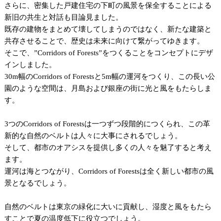
さらに、密集した戸建住宅の下町の風景を保全することによる
新旧の共生と対話も目論見ました。
既存の建物をまとめて壊してしまうのではなく、新たな建築と
共存させることで、歴史は未来に向けて繋がってゆきます。
そこで、”Corridors of Forests”をつくることをコンセプトにデザ
インしました。
30m幅のCorridors of Forestsと5m幅の運河をつくり、この長い公
園のような空間は、月島および銀座の街に光と風をもたらしま
す。
3つのCorridors of Forestsは一つずつ段階的につくられ、この革
新的な自然のベルトは人々に大事にされるでしょう。
そして、都市のオアシスを提供し多くの人々を魅了すると考え
ます。
運河は海とつながり、Corridors of Forestsは全く新しい都市の風
景となるでしょう。
自然のベルトは東京の緑化に大いに貢献し、湿度と風をもたら
すことで夏の温度低下に役立つでしょう。