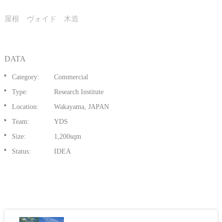
屋根 ヴォイド 木造
DATA
Category:
Commercial
Type:
Research Institute
Location:
Wakayama, JAPAN
Team:
YDS
Size:
1,200sqm
Status:
IDEA