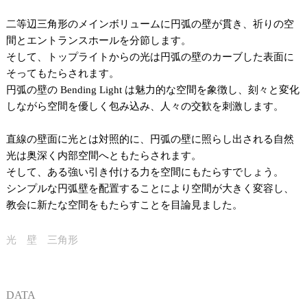
二等辺三角形のメインボリュームに円弧の壁が貫き、祈りの空
間とエントランスホールを分節します。
そして、トップライトからの光は円弧の壁のカーブした表面に
そってもたらされます。
円弧の壁の Bending Light は魅力的な空間を象徴し、刻々と変化
しながら空間を優しく包み込み、人々の交歓を刺激します。
直線の壁面に光とは対照的に、円弧の壁に照らし出される自然
光は奥深く内部空間へともたらされます。
そして、ある強い引き付ける力を空間にもたらすでしょう。
シンプルな円弧壁を配置することにより空間が大きく変容し、
教会に新たな空間をもたらすことを目論見ました。
光 壁 三角形
DATA