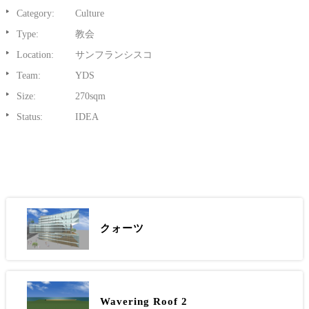
Category:
Culture
Type:
教会
Location:
サンフランシスコ
Team:
YDS
Size:
270sqm
Status:
IDEA
クォーツ
Wavering Roof 2